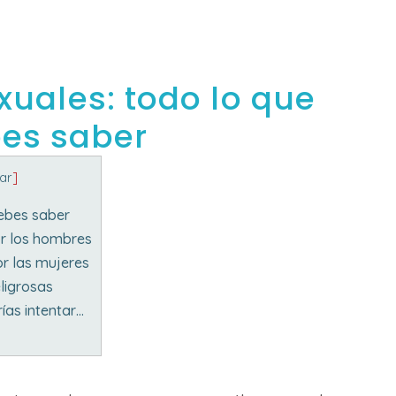
xuales: todo lo que
es saber
tar
]
debes saber
or los hombres
or las mujeres
ligrosas
ías intentar…