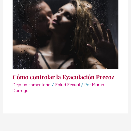
Cómo controlar la Eyaculación Precoz
Deja un comentario
/
Salud Sexual
/ Por
Martin
Dorrego