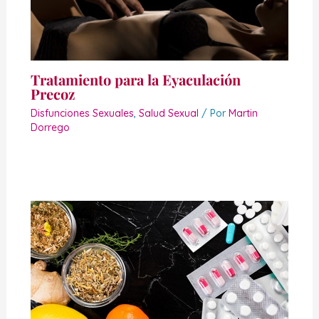
Tratamiento para la Eyaculación
Precoz
Disfunciones Sexuales
,
Salud Sexual
/ Por
Martin
Dorrego